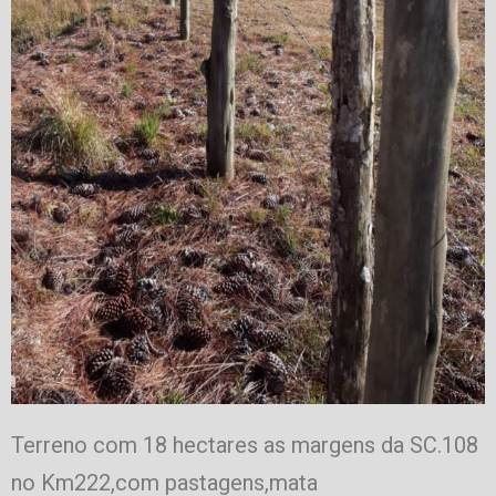
Terreno com 18 hectares as margens da SC.108
no Km222,com pastagens,mata