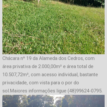
Chácara nº 19 da Alameda dos Cedros, com
área privativa de 2.000,00m² e área total de
10.507,72m², com acesso individual, bastante
privacidade, com vista para o por do
sol.Maiores informações ligue (48)99624-0795.